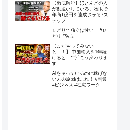
【徹底解説】ほとんどの人
が勘違いしている、物販で
年商1億円を達成させる7ス
テップ
せどりで独立は甘い！ #せ
どり #独立
【まずやってみない
と！！】 中国輸入を1年続
けると、生活こう変わりま
す！
AIを使っているのに稼げな
い人の原因はこれ！ #副業
#ビジネス #在宅ワーク