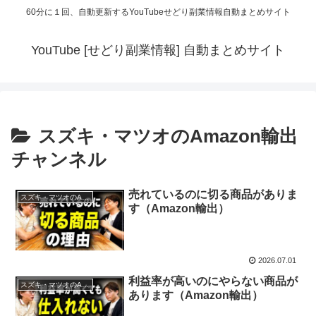
60分に１回、自動更新するYouTubeせどり副業情報自動まとめサイト
YouTube [せどり副業情報] 自動まとめサイト
スズキ・マツオのAmazon輸出
チャンネル
売れているのに切る商品がありま
スズキ・マツオのAmazon輸出チャンネル
す（Amazon輸出）
2026.07.01
利益率が高いのにやらない商品が
スズキ・マツオのAmazon輸出チャンネル
あります（Amazon輸出）