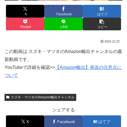
X
Facebook
はてブ
Pocket
LINE
コピー
2024.12.22
この動画は スズキ・マツオのAmazon輸出チャンネルの最
新動画です。
YouTubeで詳細を確認=>
【Amazon輸出】発送の注意点に
ついて
スズキ・マツオのAmazon輸出チャンネル
シェアする
X
Facebook
はてブ