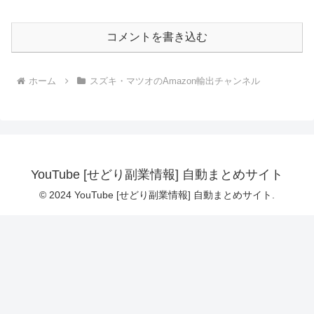
コメントを書き込む
ホーム
スズキ・マツオのAmazon輸出チャンネル
YouTube [せどり副業情報] 自動まとめサイト
© 2024 YouTube [せどり副業情報] 自動まとめサイト.