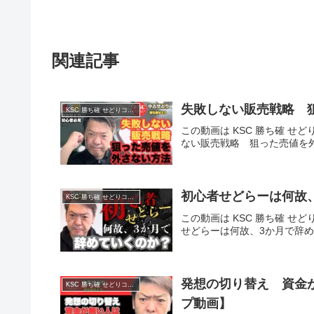
関連記事
失敗しない販売戦略 
KSC 勝ち確 せどりコミュニティ
この動画は KSC 勝ち確 せど
ない販売戦略 狙った売値を
初心者せどらーは何故
KSC 勝ち確 せどりコミュニティ
この動画は KSC 勝ち確 せど
せどらーは何故、3か月で辞
発想の切り替え 資金
KSC 勝ち確 せどりコミュニティ
プ動画】