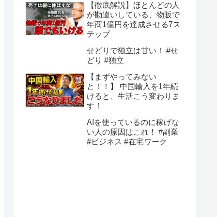
【徹底解説】ほとんどの人
が勘違いしている、物販で
年商1億円を達成させる7ス
テップ
せどりで独立は甘い！ #せ
どり #独立
【まずやってみない
と！！】 中国輸入を1年続
けると、生活こう変わりま
す！
AIを使っているのに稼げな
い人の原因はこれ！ #副業
#ビジネス #在宅ワーク