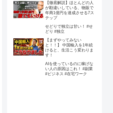
【徹底解説】ほとんどの人
が勘違いしている、物販で
年商1億円を達成させる7ス
テップ
せどりで独立は甘い！ #せ
どり #独立
【まずやってみない
と！！】 中国輸入を1年続
けると、生活こう変わりま
す！
AIを使っているのに稼げな
い人の原因はこれ！ #副業
#ビジネス #在宅ワーク