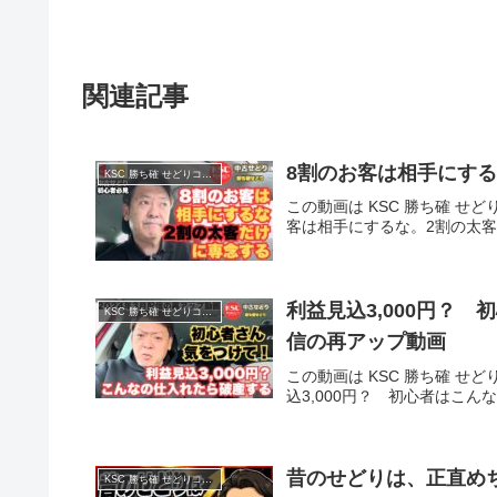
関連記事
8割のお客は相手にす
KSC 勝ち確 せどりコミュニティ
この動画は KSC 勝ち確 せど
客は相手にするな。2割の太
利益見込3,000円？ 
KSC 勝ち確 せどりコミュニティ
信の再アップ動画
この動画は KSC 勝ち確 せど
込3,000円？ 初心者はこん
昔のせどりは、正直め
KSC 勝ち確 せどりコミュニティ