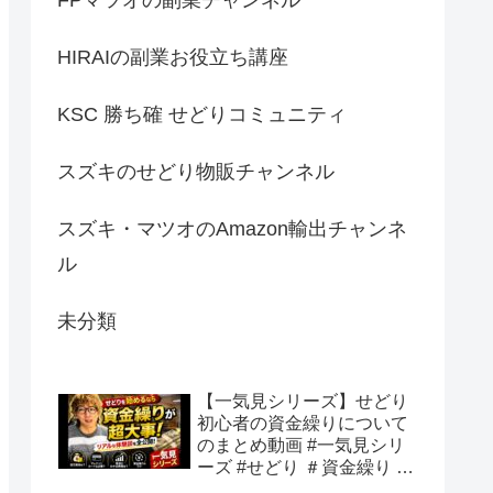
HIRAIの副業お役立ち講座
KSC 勝ち確 せどりコミュニティ
スズキのせどり物販チャンネル
スズキ・マツオのAmazon輸出チャンネ
ル
未分類
【一気見シリーズ】せどり
初心者の資金繰りについて
のまとめ動画 #一気見シリ
ーズ #せどり ＃資金繰り #
初心者