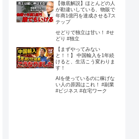
【徹底解説】ほとんどの人
が勘違いしている、物販で
年商1億円を達成させる7ス
テップ
せどりで独立は甘い！ #せ
どり #独立
【まずやってみない
と！！】 中国輸入を1年続
けると、生活こう変わりま
す！
AIを使っているのに稼げな
い人の原因はこれ！ #副業
#ビジネス #在宅ワーク