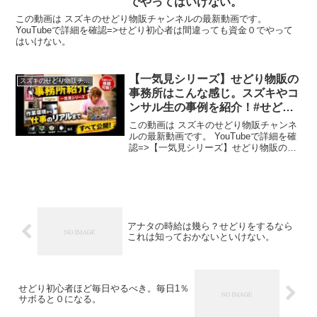
でやってはいけない。
この動画は スズキのせどり物販チャンネルの最新動画です。
YouTubeで詳細を確認=>せどり初心者は間違っても資金０でやって
はいけない。
【一気見シリーズ】せどり物販の
スズキのせどり物販チャンネル
事務所はこんな感じ。スズキやコ
ンサル生の事例を紹介！#せどり
#事務所 #作り方
この動画は スズキのせどり物販チャンネ
ルの最新動画です。 YouTubeで詳細を確
認=>【一気見シリーズ】せどり物販の事
務所はこんな感じ。スズキやコンサル生
の事例を紹介！#せどり #事務所 #作り方
アナタの時給は幾ら？せどりをするなら
これは知っておかないといけない。
せどり初心者ほど毎日やるべき。毎日1％
サボると０になる。