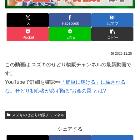
X
Facebook
はてブ
Pocket
LINE
コピー
2025.11.25
この動画は スズキのせどり物販チャンネルの最新動画で
す。
YouTubeで詳細を確認=>
「簡単に稼げる」に騙される
な。せどり初心者が必ず陥る”お金の罠”とは?
スズキのせどり物販チャンネル
シェアする