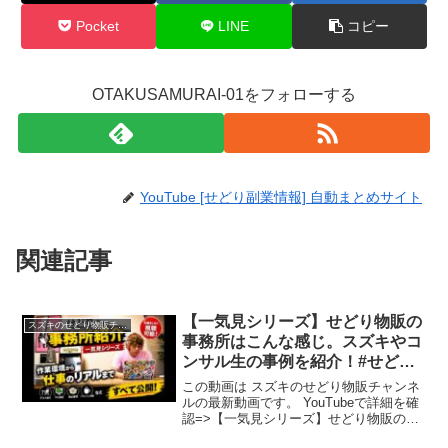
Pocket
LINE
コピー
OTAKUSAMURAI-01をフォローする
YouTube [せどり副業情報] 自動まとめサイト
関連記事
【一気見シリーズ】せどり物販の
スズキのせどり物販チャンネル
事務所はこんな感じ。スズキやコ
ンサル生の事例を紹介！#せどり
#事務所 #作り方
この動画は スズキのせどり物販チャンネ
ルの最新動画です。 YouTubeで詳細を確
認=>【一気見シリーズ】せどり物販の事
務所はこんな感じ。スズキやコンサル生