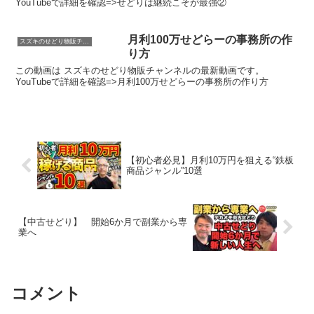
YouTubeで詳細を確認=>せどりは継続こそが最強②
月利100万せどらーの事務所の作
スズキのせどり物販チャンネル
り方
この動画は スズキのせどり物販チャンネルの最新動画です。
YouTubeで詳細を確認=>月利100万せどらーの事務所の作り方
【初心者必見】月利10万円を狙える“鉄板
商品ジャンル”10選
【中古せどり】 開始6か月で副業から専
業へ
コメント