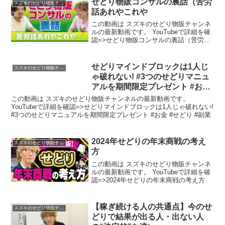
せどり物販コンサルの裏話（苦労
スズキのせどり物販チャンネル
話あれやこれや
この動画は スズキのせどり物販チャンネ
ルの最新動画です。 YouTubeで詳細を確
認=>せどり物販コンサルの裏話（苦労話
あれやこれや
せどりマインドブロックは1人じ
スズキのせどり物販チャンネル
ゃ破れない! #3つのせどりマニュ
アルを期間限定プレゼント #お金
#せどり #副業
この動画は スズキのせどり物販チャンネルの最新動画です。
YouTubeで詳細を確認=>せどりマインドブロックは1人じゃ破れない!
#3つのせどりマニュアルを期間限定プレゼント #お金 #せどり #副業
2024年せどりの年末商戦の考え
スズキのせどり物販チャンネル
方
この動画は スズキのせどり物販チャンネ
ルの最新動画です。 YouTubeで詳細を確
認=>2024年せどりの年末商戦の考え方
【稼ぎ続ける人の共通点】今のせ
スズキのせどり物販チャンネル
どりで結果が出る人・出ない人