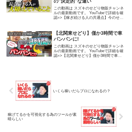
の“決定的”な違い
この動画は スズキのせどり物販チャンネ
ルの最新動画です。 YouTubeで詳細を確
認=>【稼ぎ続ける人の共通点】今のせど
りで結果が出る人・出ない人の“決定的”な
違い
【北関東せどり】僅か3時間で車
スズキのせどり物販チャンネル
パンパンに!
この動画は スズキのせどり物販チャンネ
ルの最新動画です。 YouTubeで詳細を確
認=>【北関東せどり】僅か3時間で車パ
ンパンに!
いくら稼いだらプロになれるの？
稼げてるかを可視化する為のツールが素
晴らしい