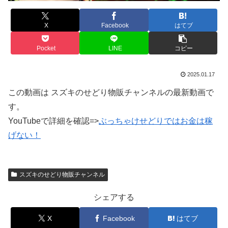
X
Facebook
はてブ
Pocket
LINE
コピー
2025.01.17
この動画は スズキのせどり物販チャンネルの最新動画で
す。
YouTubeで詳細を確認=>
ぶっちゃけせどりではお金は稼
げない！
スズキのせどり物販チャンネル
シェアする
X
Facebook
はてブ