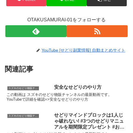
OTAKUSAMURAI-01をフォローする
YouTube [せどり副業情報] 自動まとめサイト
関連記事
安全なせどりのやり方
スズキのせどり物販チャンネル
この動画は スズキのせどり物販チャンネルの最新動画です。
YouTubeで詳細を確認=>安全なせどりのやり方
せどりマインドブロックは1人じ
スズキのせどり物販チャンネル
ゃ破れない! #3つのせどりマニュ
アルを期間限定プレゼント #お金
#せどり #副業