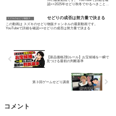
認=>2025年せどり秋冬でやるべきこと
は？利益率より売上重視のタイミングで
す
せどりの成否は努力量で決まる
スズキのせどり物販チャンネル
この動画は スズキのせどり物販チャンネルの最新動画です。
YouTubeで詳細を確認=>せどりの成否は努力量で決まる
【新品価格2割ルール】お宝候補を一瞬で
見つける最初の判断基準
第３回ゲームせどり講座
コメント