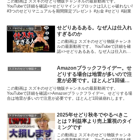
この動画は スズキのせどり物販チャンネルの最新動画です。
YouTubeで詳細を確認=>せどりマインドブロックは1人じゃ破れない!
#3つのせどりマニュアルを期間限定プレゼント #お金 #せどり #副業
せどりあるある。なぜ人は仕入れ
スズキのせどり物販チャンネル
すぎるのか
この動画は スズキのせどり物販チャンネ
ルの最新動画です。 YouTubeで詳細を確
認=>せどりあるある。なぜ人は仕入れす
ぎるのか
Amazonブラックフライデー。せ
スズキのせどり物販チャンネル
どりする場合は地雷が多いので注
意が必要です。ほとんど1回値崩
れします。
この動画は スズキのせどり物販チャンネルの最新動画です。
YouTubeで詳細を確認=>Amazonブラックフライデー。せどりする場
合は地雷が多いので注意が必要です。ほとんど1回値崩れします。
2025年せどり秋冬でやるべきこ
スズキのせどり物販チャンネル
とは？利益率より売上重視のタイ
ミングです
この動画は スズキのせどり物販チャンネ
ルの最新動画です。 YouTubeで詳細を確