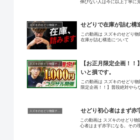
伸びない人は今に以上丁寧に
せどりで在庫が詰む
スズキのせどり物販チャンネル
この動画は スズキのせどり物販
在庫が詰む構造について
【お正月限定企画！！
スズキのせどり物販チャンネル
いと損です。
この動画は スズキのせどり物販
限定企画！！】普段絶対やら
せどり初心者はまず
スズキのせどり物販チャンネル
この動画は スズキのせどり物販
心者はまず赤字になる。その