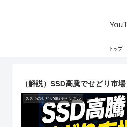
Yo
トップ
（解説）SSD高騰でせどり
スズキのせどり物販チャンネル