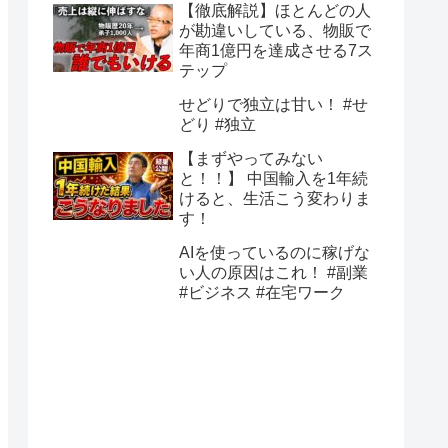
【徹底解説】ほとんどの人
が勘違いしている、物販で
年商1億円を達成させる7ス
テップ
せどりで独立は甘い！ #せ
どり #独立
【まずやってみない
と！！】 中国輸入を1年続
けると、生活こう変わりま
す！
AIを使っているのに稼げな
い人の原因はこれ！ #副業
#ビジネス #在宅ワーク