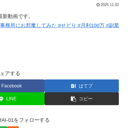
2025.11.02
最新動画です。
の事務所にお邪魔してみた #せどり #月利100万 #副業
ェアする
Facebook
はてブ
LINE
コピー
RAI-01をフォローする