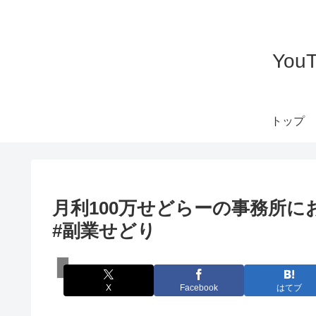
Yo
トップ
月利100万せどらーの事務所にお
#副業せどり
スズキのせどり物販チャンネル
X
Facebook
はてブ