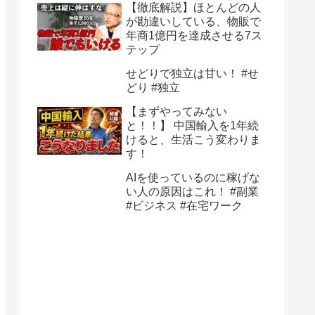
【徹底解説】ほとんどの人
が勘違いしている、物販で
年商1億円を達成させる7ス
テップ
せどりで独立は甘い！ #せ
どり #独立
【まずやってみない
と！！】 中国輸入を1年続
けると、生活こう変わりま
す！
AIを使っているのに稼げな
い人の原因はこれ！ #副業
#ビジネス #在宅ワーク