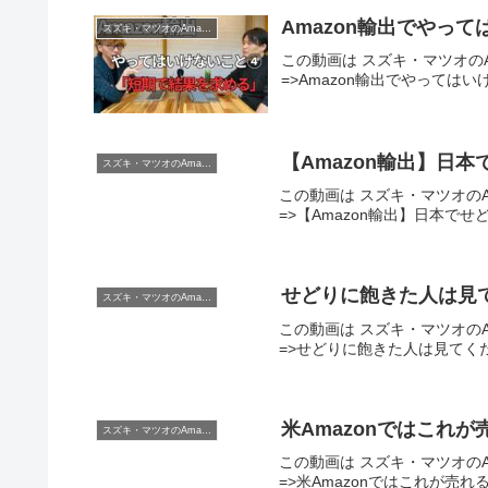
Amazon輸出でやっ
スズキ・マツオのAmazon輸出チャンネル
この動画は スズキ・マツオのA
=>Amazon輸出でやって
【Amazon輸出】日
スズキ・マツオのAmazon輸出チャンネル
この動画は スズキ・マツオのA
=>【Amazon輸出】日本でせ
せどりに飽きた人は見
スズキ・マツオのAmazon輸出チャンネル
この動画は スズキ・マツオのA
=>せどりに飽きた人は見てくた
米Amazonではこれか
スズキ・マツオのAmazon輸出チャンネル
この動画は スズキ・マツオのA
=>米Amazonではこれが売れ