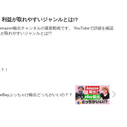
】利益が取れやすいジャンルとは!?
mazon輸出チャンネルの最新動画です。 YouTubeで詳細を確認
益が取れやすいジャンルとは!?
は？！
VS eBayぶっちゃけ輸出どっちがいいの？？