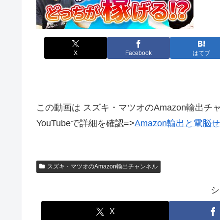
X
Facebook
はてブ
この動画は スズキ・マツオのAmazon輸出
YouTubeで詳細を確認=>
Amazon輸出と電
スズキ・マツオのAmazon輸出チャンネル
シ
X