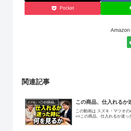
Pocket
Amaz
関連記事
この商品、仕入れるか迷
スズキ・マツオのAmazon輸出チャンネル
この動画は スズキ・マツオのA
=>この商品、仕入れるか迷っ