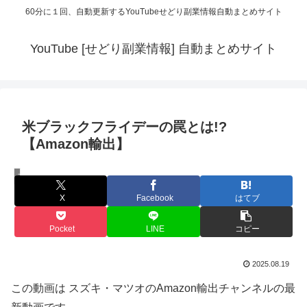
60分に１回、自動更新するYouTubeせどり副業情報自動まとめサイト
YouTube [せどり副業情報] 自動まとめサイト
米ブラックフライデーの罠とは!?
【Amazon輸出】
スズキ・マツオのAmazon輸出チャンネル
X
Facebook
はてブ
Pocket
LINE
コピー
2025.08.19
この動画は スズキ・マツオのAmazon輸出チャンネルの最