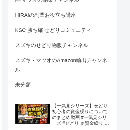
HIRAIの副業お役立ち講座
KSC 勝ち確 せどりコミュニティ
スズキのせどり物販チャンネル
スズキ・マツオのAmazon輸出チャンネ
ル
未分類
【一気見シリーズ】せどり
初心者の資金繰りについて
のまとめ動画 #一気見シリ
ーズ #せどり ＃資金繰り #
初心者