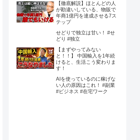
【徹底解説】ほとんどの人
が勘違いしている、物販で
年商1億円を達成させる7ス
テップ
せどりで独立は甘い！ #せ
どり #独立
【まずやってみない
と！！】 中国輸入を1年続
けると、生活こう変わりま
す！
AIを使っているのに稼げな
い人の原因はこれ！ #副業
#ビジネス #在宅ワーク