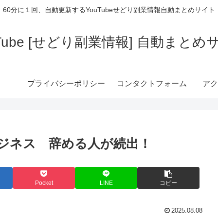
60分に１回、自動更新するYouTubeせどり副業情報自動まとめサイト
uTube [せどり副業情報] 自動まとめ
プライバシーポリシー
コンタクトフォーム
アク
ビジネス 辞める人が続出！
Pocket
LINE
コピー
2025.08.08