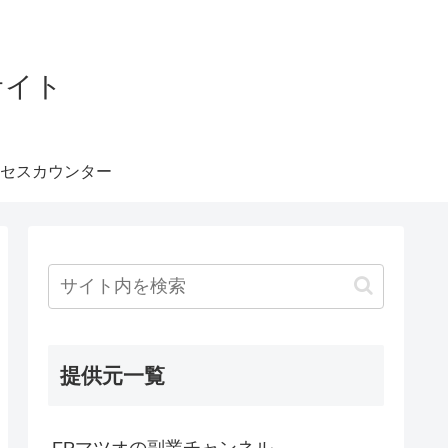
サイト
セスカウンター
提供元一覧
FPマツオの副業チャンネル