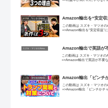
Amazon輸出を“安
スズキ・マツオのAmazon輸出チャンネル
この動画は スズキ・マツオのA
=>Amazon輸出を“安定収
Amazon輸出で英語が
スズキ・マツオのAmazon輸出チャンネル
この動画は スズキ・マツオのA
=>Amazon輸出で英語が不要
Amazon輸出「ピン
スズキ・マツオのAmazon輸出チャンネル
この動画は スズキ・マツオのA
=>Amazon輸出「ピンチか