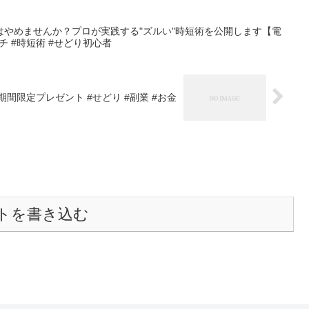
やめませんか？プロが実践する"ズルい"時短術を公開します【電
チ #時短術 #せどり初心者
せどりの目標は貼り出そう！ #3つのせどりマニュアルを期間限定プレゼント #せどり #副業 #お金
トを書き込む