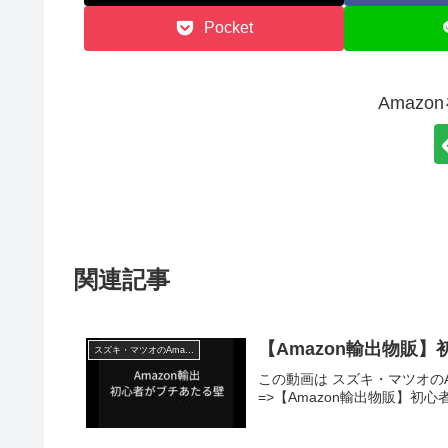
Pocket
Amaz
関連記事
【Amazon輸出物販】
スズキ・マツオのAmazon輸出チャンネル
この動画は スズキ・マツオのA
=>【Amazon輸出物販】初心