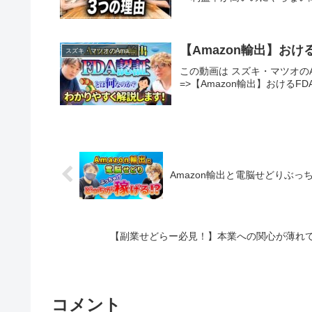
【Amazon輸出】おけ
スズキ・マツオのAmazon輸出チャンネル
この動画は スズキ・マツオのA
=>【Amazon輸出】おけるF
Amazon輸出と電脳せどりぶ
【副業せどらー必見！】本業への関心が薄れ
コメント