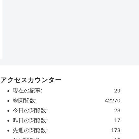
アクセスカウンター
現在の記事:
29
総閲覧数:
42270
今日の閲覧数:
23
昨日の閲覧数:
17
先週の閲覧数:
173