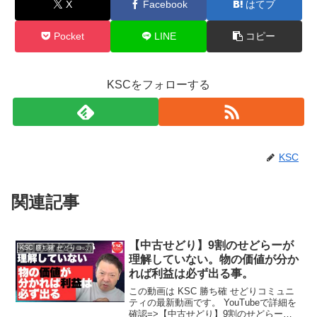
X
Facebook
はてブ
Pocket
LINE
コピー
KSCをフォローする
KSC
関連記事
【中古せどり】9割のせどらーが
KSC 勝ち確 せどりコミュニティ
理解していない。物の価値が分か
れば利益は必ず出る事。
この動画は KSC 勝ち確 せどりコミュニ
ティの最新動画です。 YouTubeで詳細を
確認=>【中古せどり】9割のせどらーが