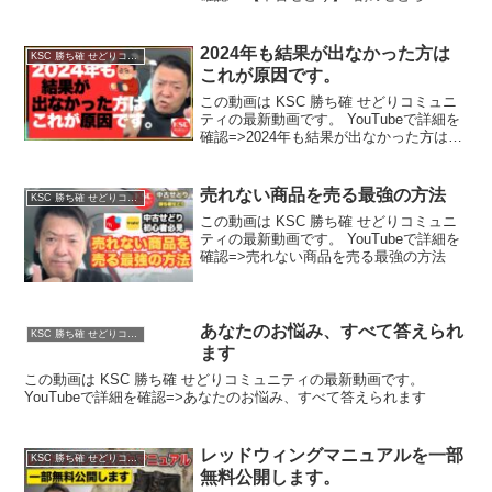
理解していない。物の価値が分かれば利
益は必ず出る事。
2024年も結果が出なかった方は
KSC 勝ち確 せどりコミュニティ
これが原因です。
この動画は KSC 勝ち確 せどりコミュニ
ティの最新動画です。 YouTubeで詳細を
確認=>2024年も結果が出なかった方はこ
れが原因です。
売れない商品を売る最強の方法
KSC 勝ち確 せどりコミュニティ
この動画は KSC 勝ち確 せどりコミュニ
ティの最新動画です。 YouTubeで詳細を
確認=>売れない商品を売る最強の方法
あなたのお悩み、すべて答えられ
KSC 勝ち確 せどりコミュニティ
ます
この動画は KSC 勝ち確 せどりコミュニティの最新動画です。
YouTubeで詳細を確認=>あなたのお悩み、すべて答えられます
レッドウィングマニュアルを一部
KSC 勝ち確 せどりコミュニティ
無料公開します。