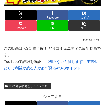
X
Facebook
はてブ
Pocket
LINE
コピー
2026.06.19
この動画は KSC 勝ち確 せどりコミュニティの最新動画で
す。
YouTubeで詳細を確認=>
【知らないと損します】中古せ
どりで利益が残る人が必ず見る4つのポイント
KSC 勝ち確 せどりコミュニティ
シェアする