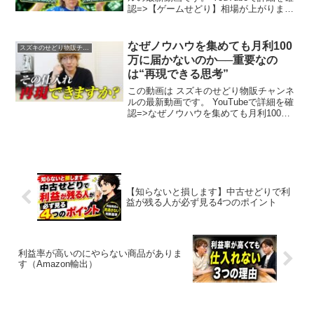
認=>【ゲームせどり】相場が上がりまく
っている件
なぜノウハウを集めても月利100
スズキのせどり物販チャンネル
万に届かないのか──重要なの
は“再現できる思考”
この動画は スズキのせどり物販チャンネ
ルの最新動画です。 YouTubeで詳細を確
認=>なぜノウハウを集めても月利100万
に届かないのか──重要なのは“再現できる
思考”
【知らないと損します】中古せどりで利
益が残る人が必ず見る4つのポイント
利益率が高いのにやらない商品がありま
す（Amazon輸出）