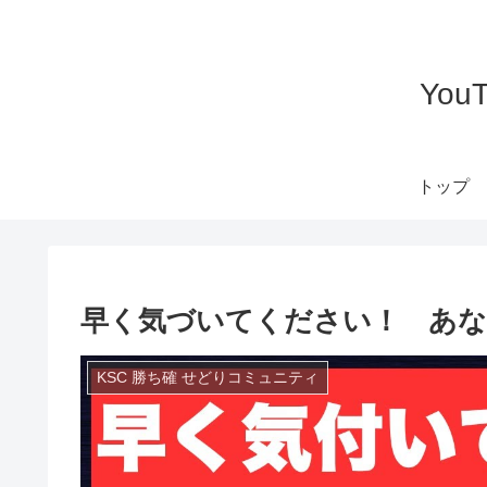
Yo
トップ
早く気づいてください！ あな
KSC 勝ち確 せどりコミュニティ