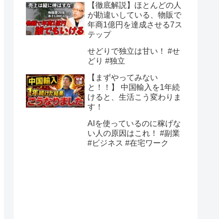
【徹底解説】ほとんどの人
が勘違いしている、物販で
年商1億円を達成させる7ス
テップ
せどりで独立は甘い！ #せ
どり #独立
【まずやってみない
と！！】 中国輸入を1年続
けると、生活こう変わりま
す！
AIを使っているのに稼げな
い人の原因はこれ！ #副業
#ビジネス #在宅ワーク