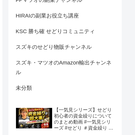
HIRAIの副業お役立ち講座
KSC 勝ち確 せどりコミュニティ
スズキのせどり物販チャンネル
スズキ・マツオのAmazon輸出チャンネ
ル
未分類
【一気見シリーズ】せどり
初心者の資金繰りについて
のまとめ動画 #一気見シリ
ーズ #せどり ＃資金繰り #
初心者