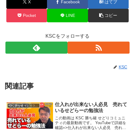
X
Facebook
はてブ
Pocket
LINE
コピー
KSCをフォローする
KSC
関連記事
仕入れが出来ない人必見 売れて
KSC 勝ち確 せどりコミュニティ
いるせどらーの勉強法
この動画は KSC 勝ち確 せどりコミュニ
ティの最新動画です。 YouTubeで詳細を
確認=>仕入れが出来ない人必見 売れて
いるせどらーの勉強法