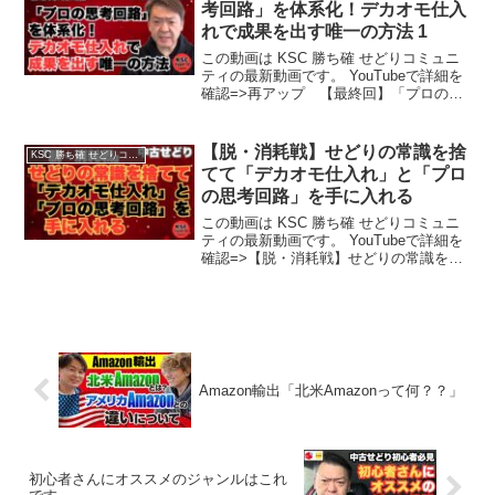
考回路」を体系化！デカオモ仕入
れで成果を出す唯一の方法 1
この動画は KSC 勝ち確 せどりコミュニ
ティの最新動画です。 YouTubeで詳細を
確認=>再アップ 【最終回】「プロの思
考回路」を体系化！デカオモ仕入れで成
果を出す唯一の方法 1
【脱・消耗戦】せどりの常識を捨
KSC 勝ち確 せどりコミュニティ
てて「デカオモ仕入れ」と「プロ
の思考回路」を手に入れる
この動画は KSC 勝ち確 せどりコミュニ
ティの最新動画です。 YouTubeで詳細を
確認=>【脱・消耗戦】せどりの常識を捨
てて「デカオモ仕入れ」と「プロの思考
回路」を手に入れる
Amazon輸出「北米Amazonって何？？」
初心者さんにオススメのジャンルはこれ