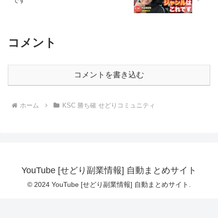
です
コメント
コメントを書き込む
ホーム
KSC 勝ち確 せどりコミュニティ
YouTube [せどり副業情報] 自動まとめサイト
© 2024 YouTube [せどり副業情報] 自動まとめサイト.