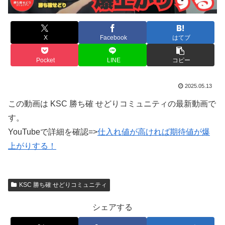
X
Facebook
はてブ
Pocket
LINE
コピー
2025.05.13
この動画は KSC 勝ち確 せどりコミュニティの最新動画で
す。
YouTubeで詳細を確認=>
仕入れ値が高ければ期待値が爆
上がりする！
KSC 勝ち確 せどりコミュニティ
シェアする