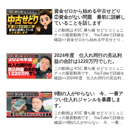
資金ゼロから始める中古せどり
KSC 勝ち確 せどりコミュニティ
②資金がない問題 最初に誤解し
ていることを話します
この動画は KSC 勝ち確 せどりコミュニ
ティの最新動画です。 YouTubeで詳細を
確認=>資金ゼロから始める中古せどり
②資金がない問題 最初に誤解している
ことを話します
2024年度 仕入れ同行の見込利
KSC 勝ち確 せどりコミュニティ
益の合計は1220万円でした。
この動画は KSC 勝ち確 せどりコミュニ
ティの最新動画です。 YouTubeで詳細を
確認=>2024年度 仕入れ同行の見込利益
の合計は1220万円でした。
9割の人がやらない 今、一番ア
KSC 勝ち確 せどりコミュニティ
ツい仕入れジャンルを暴露しま
す。
この動画は KSC 勝ち確 せどりコミュニ
ティの最新動画です。 YouTubeで詳細を
確認=>9割の人がやらない 今、一番ア
ツい仕入れジャンルを暴露します。