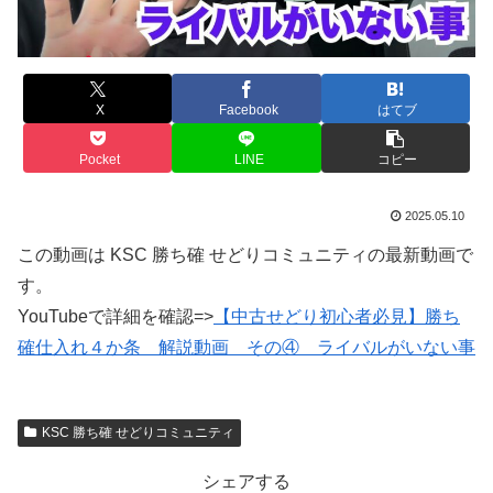
X
Facebook
はてブ
Pocket
LINE
コピー
2025.05.10
この動画は KSC 勝ち確 せどりコミュニティの最新動画で
す。
YouTubeで詳細を確認=>
【中古せどり初心者必見】勝ち
確仕入れ４か条 解説動画 その④ ライバルがいない事
KSC 勝ち確 せどりコミュニティ
シェアする