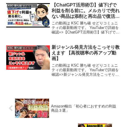
【ChatGPT活用術①】値下げで
KSC 勝ち確 せどりコミュニティ
利益を削る前に。メルカリで売れ
ない商品は添削と再出品で復活し
ます
この動画は KSC 勝ち確 せどりコミュニ
ティの最新動画です。 YouTubeで詳細を
確認=>【ChatGPT活用術①】値下げで利
益を削る前に。メルカリで売れない商品
は添削と再出品で復活します
新ジャンル発見方法をこっそり教
KSC 勝ち確 せどりコミュニティ
えます 【高視聴率の再アップ動
画】
この動画は KSC 勝ち確 せどりコミュニ
ティの最新動画です。 YouTubeで詳細を
確認=>新ジャンル発見方法をこっそり教
えます 【高視聴率の再アップ動画】
Amazon輸出「初心者におすすめの利益
商品３選」