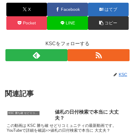
X
Facebook
はてブ
Pocket
LINE
コピー
KSCをフォローする
KSC
関連記事
値札の日付検索で本当に 大丈
KSC 勝ち確 せどりコミュニティ
夫？
この動画は KSC 勝ち確 せどりコミュニティの最新動画です。
YouTubeで詳細を確認=>値札の日付検索で本当に 大丈夫？