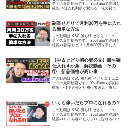
ティの最新動画です。 YouTubeで詳細を
確認=>仕入れ判断が変わる 俺の貸コン
テナ特別公開
副業せどりで月利30万を手に入れ
KSC 勝ち確 せどりコミュニティ
る簡単な方法
この動画は KSC 勝ち確 せどりコミュニ
ティの最新動画です。 YouTubeで詳細を
確認=>副業せどりで月利30万を手に入れ
る簡単な方法
【中古せどり初心者必見】勝ち確
KSC 勝ち確 せどりコミュニティ
仕入れ４か条 解説動画 その
① 新品価格が高い事
この動画は KSC 勝ち確 せどりコミュニ
ティの最新動画です。 YouTubeで詳細を
確認=>【中古せどり初心者必見】勝ち確
仕入れ４か条 解説動画 その① 新品
価格が高い事
いくら稼いだらプロになれるの？
KSC 勝ち確 せどりコミュニティ
この動画は KSC 勝ち確 せどりコミュニ
ティの最新動画です。 YouTubeで詳細を
確認=>いくら稼いだらプロになれるの？