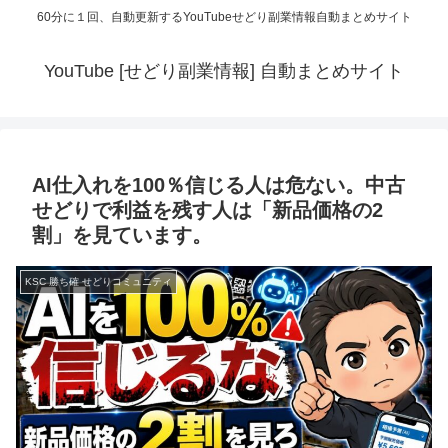
60分に１回、自動更新するYouTubeせどり副業情報自動まとめサイト
YouTube [せどり副業情報] 自動まとめサイト
AI仕入れを100％信じる人は危ない。中古
せどりで利益を残す人は「新品価格の2
割」を見ています。
KSC 勝ち確 せどりコミュニティ