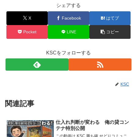
シェアする
X
Facebook
はてブ
Pocket
LINE
コピー
KSCをフォローする
KSC
関連記事
仕入れ判断が変わる 俺の貸コン
KSC 勝ち確 せどりコミュニティ
テナ特別公開
この動画は KSC 勝ち確 せどりコミュニ