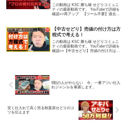
この動画は KSC 勝ち確 せどりコミュニ
ティの最新動画です。 YouTubeで詳細を
確認=>再アップ 【ツール不要】過去の
履歴が無い高額商品を見抜く「プロの絶
対目利き」
【中古せどり】売値の付け方は方
KSC 勝ち確 せどりコミュニティ
程式で考える！
この動画は KSC 勝ち確 せどりコミュニ
ティの最新動画です。 YouTubeで詳細を
確認=>【中古せどり】売値の付け方は方
程式で考える！
9割の人がやらない 今、一番アツい仕入
れジャンルを暴露します。
安く仕入れて高く売る秋葉原せどりのコ
ツを伝えます