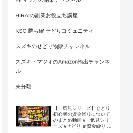
HIRAIの副業お役立ち講座
KSC 勝ち確 せどりコミュニティ
スズキのせどり物販チャンネル
スズキ・マツオのAmazon輸出チャンネ
ル
未分類
【一気見シリーズ】せどり
初心者の資金繰りについて
のまとめ動画 #一気見シリ
ーズ #せどり ＃資金繰り #
初心者