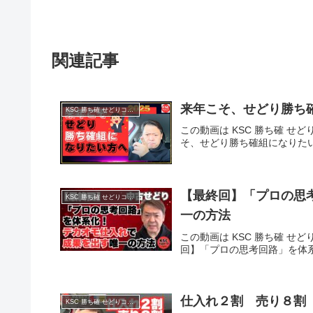
関連記事
来年こそ、せどり勝ち
KSC 勝ち確 せどりコミュニティ
この動画は KSC 勝ち確 せど
そ、せどり勝ち確組になりた
【最終回】「プロの思
KSC 勝ち確 せどりコミュニティ
一の方法
この動画は KSC 勝ち確 せど
回】「プロの思考回路」を体
仕入れ２割 売り８割
KSC 勝ち確 せどりコミュニティ