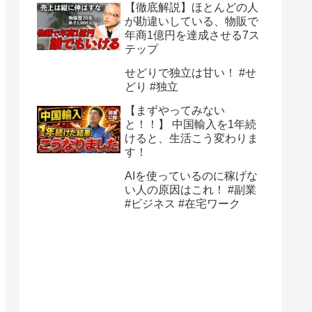
【徹底解説】ほとんどの人
が勘違いしている、物販で
年商1億円を達成させる7ス
テップ
せどりで独立は甘い！ #せ
どり #独立
【まずやってみない
と！！】 中国輸入を1年続
けると、生活こう変わりま
す！
AIを使っているのに稼げな
い人の原因はこれ！ #副業
#ビジネス #在宅ワーク