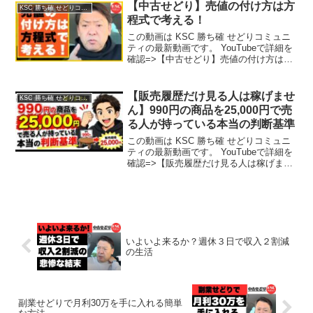
【中古せどり】売値の付け方は方
KSC 勝ち確 せどりコミュニティ
程式で考える！
この動画は KSC 勝ち確 せどりコミュニ
ティの最新動画です。 YouTubeで詳細を
確認=>【中古せどり】売値の付け方は方
程式で考える！
【販売履歴だけ見る人は稼げませ
KSC 勝ち確 せどりコミュニティ
ん】990円の商品を25,000円で売
る人が持っている本当の判断基準
この動画は KSC 勝ち確 せどりコミュニ
ティの最新動画です。 YouTubeで詳細を
確認=>【販売履歴だけ見る人は稼げませ
ん】990円の商品を25,000円で売る人が持
っている本当の判断基準
いよいよ来るか？週休３日で収入２割減
の生活
副業せどりで月利30万を手に入れる簡単