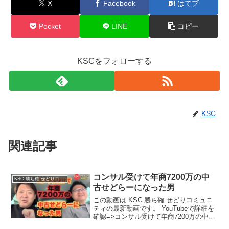
X
Facebook
はてブ
Pocket
LINE
コピー
KSCをフォローする
KSC
関連記事
コンサル受けて年商7200万の中
KSC 勝ち確 せどりコミュニティ
古せどらーになった男
この動画は KSC 勝ち確 せどりコミュニ
ティの最新動画です。 YouTubeで詳細を
確認=>コンサル受けて年商7200万の中古
せどらーになった男