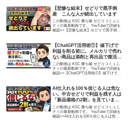
【悲惨な結末】せどりで黒字倒
KSC 勝ち確 せどりコミュニティ
産 こんな人が続出しています
この動画は KSC 勝ち確 せどりコミュニ
ティの最新動画です。 YouTubeで詳細を
確認=>【悲惨な結末】せどりで黒字倒
産 こんな人が続出しています
【ChatGPT活用術①】値下げで
KSC 勝ち確 せどりコミュニティ
利益を削る前に。メルカリで売れ
ない商品は添削と再出品で復活し
ます
この動画は KSC 勝ち確 せどりコミュニ
ティの最新動画です。 YouTubeで詳細を
確認=>【ChatGPT活用術①】値下げで利
益を削る前に。メルカリで売れない商品
は添削と再出品で復活します
AI仕入れを100％信じる人は危な
KSC 勝ち確 せどりコミュニティ
い。中古せどりで利益を残す人は
「新品価格の2割」を見ていま
す。
この動画は KSC 勝ち確 せどりコミュニ
ティの最新動画です。 YouTubeで詳細を
確認=>AI仕入れを100％信じる人は危な
い。中古せどりで利益を残す人は「新品
価格の2割」を見ています。