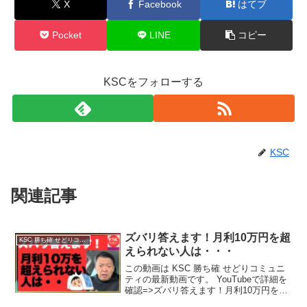
X
Facebook
はてブ
Pocket
LINE
コピー
KSCをフォローする
KSC
関連記事
ズバリ答えます！月利10万円を超
KSC 勝ち確 せどりコミュニティ
えられない人は・・・
この動画は KSC 勝ち確 せどりコミュニ
ティの最新動画です。 YouTubeで詳細を
確認=>ズバリ答えます！月利10万円を超
えられない人は・・・