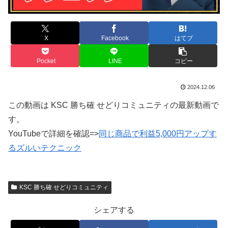
X
Facebook
はてブ
Pocket
LINE
コピー
2024.12.06
この動画は KSC 勝ち確 せどりコミュニティの最新動画で
す。
YouTubeで詳細を確認=>
同じ商品で利益5,000円アップす
るズルいテクニック
KSC 勝ち確 せどりコミュニティ
シェアする