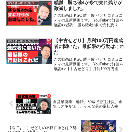
感謝 勝ち確4か条で売れ残りが
KSC 勝ち確 せどりコミュニティ
激減しました。
この動画は KSC 勝ち確 せどりコミュニ
ティの最新動画です。 YouTubeで詳細を
確認=>感謝 勝ち確4か条で売れ残りが
激減しました。
【中古せどり】月利100万円達成
KSC 勝ち確 せどりコミュニティ
者に聞いた。最低限の行動はこれ
だ
この動画は KSC 勝ち確 せどりコミュニ
ティの最新動画です。 YouTubeで詳細を
確認=>【中古せどり】月利100万円達成
者に聞いた。最低限の行動はこれだ
自営業廃業、離婚、50歳で派遣社員。金
無しスキル無し。そんな男の逆転人生
【捨てよ！】せどりの不良在庫とは？処