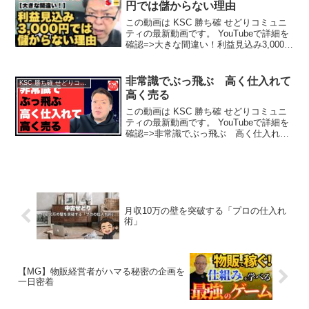
円では儲からない理由
この動画は KSC 勝ち確 せどりコミュニ
ティの最新動画です。 YouTubeで詳細を
確認=>大きな間違い！利益見込み3,000円
では儲からない理由
非常識でぶっ飛ぶ 高く仕入れて
KSC 勝ち確 せどりコミュニティ
高く売る
この動画は KSC 勝ち確 せどりコミュニ
ティの最新動画です。 YouTubeで詳細を
確認=>非常識でぶっ飛ぶ 高く仕入れて
高く売る
月収10万の壁を突破する「プロの仕入れ
術」
【MG】物販経営者がハマる秘密の企画を
一日密着