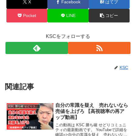
X
Facebook
はてブ
Pocket
LINE
コピー
KSCをフォローする
KSC
関連記事
自分の常識を疑え 売れないなら
KSC 勝ち確 せどりコミュニティ
売値を上げろ 【高視聴率の再ア
ップ動画】
この動画は KSC 勝ち確 せどりコミュニ
ティの最新動画です。 YouTubeで詳細を
確認=>自分の常識を疑え 売れないなら