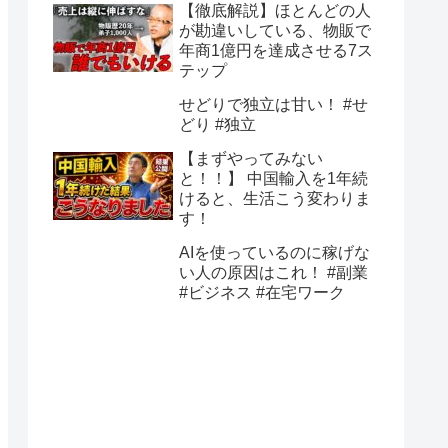
【徹底解説】ほとんどの人
が勘違いしている、物販で
年商1億円を達成させる7ス
テップ
せどりで独立は甘い！ #せ
どり #独立
【まずやってみない
と！！】 中国輸入を1年続
けると、生活こう変わりま
す！
AIを使っているのに稼げな
い人の原因はこれ！ #副業
#ビジネス #在宅ワーク