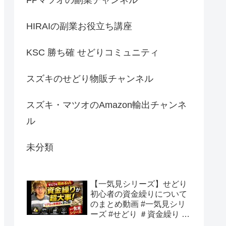
HIRAIの副業お役立ち講座
KSC 勝ち確 せどりコミュニティ
スズキのせどり物販チャンネル
スズキ・マツオのAmazon輸出チャンネ
ル
未分類
【一気見シリーズ】せどり
初心者の資金繰りについて
のまとめ動画 #一気見シリ
ーズ #せどり ＃資金繰り #
初心者