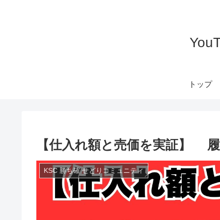
Yo
トップ
【仕入れ額と売価を実証】 履
KSC 勝ち確 せどりコミュニティ