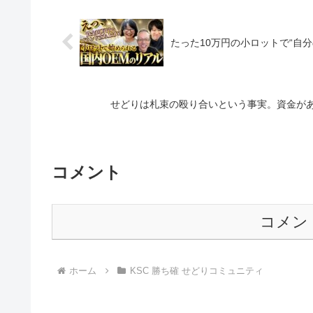
たった10万円の小ロットで“自
せどりは札束の殴り合いという事実。資金が
コメント
コメン
ホーム
KSC 勝ち確 せどりコミュニティ