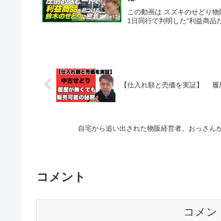
この動画は スズキのせどり物販
1日同行で判明した“利益商品
【仕入れ額と売価を実証】 履
自宅から追い出された物販経営者。おっさん
コメント
コメン