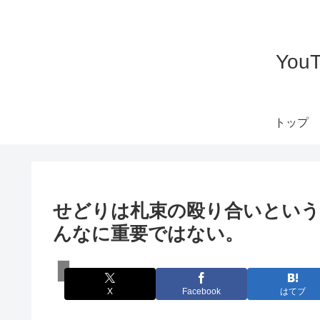
Yo
トップ
せどりは札束の殴り合いとい
んなに重要ではない。
スズキのせどり物販チャンネル
X
Facebook
はてブ