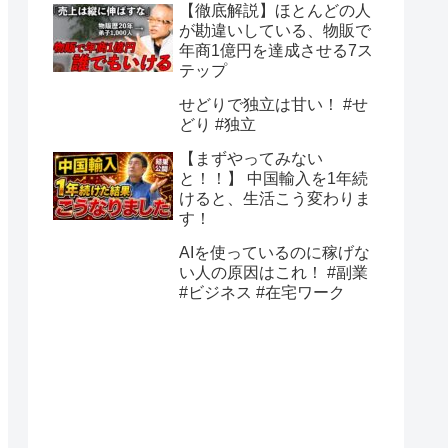
【徹底解説】ほとんどの人
が勘違いしている、物販で
年商1億円を達成させる7ス
テップ
せどりで独立は甘い！ #せ
どり #独立
【まずやってみない
と！！】 中国輸入を1年続
けると、生活こう変わりま
す！
AIを使っているのに稼げな
い人の原因はこれ！ #副業
#ビジネス #在宅ワーク