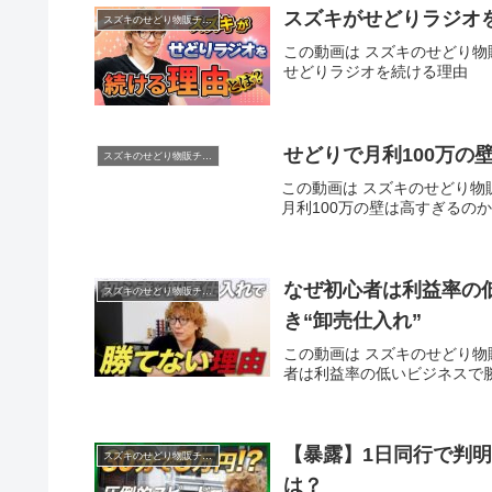
スズキがせどりラジ
スズキのせどり物販チャンネル
この動画は スズキのせどり物販
せどりラジオを続ける理由
せどりで月利100万
スズキのせどり物販チャンネル
この動画は スズキのせどり物販チ
月利100万の壁は高すぎるのか。
なぜ初心者は利益率の
スズキのせどり物販チャンネル
き“卸売仕入れ”
この動画は スズキのせどり物販
者は利益率の低いビジネスで勝
【暴露】1日同行で判明
スズキのせどり物販チャンネル
は？