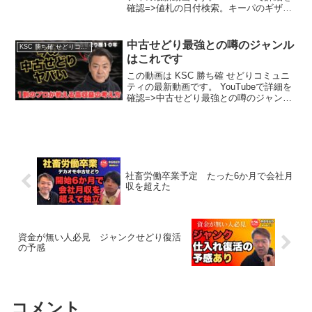
確認=>値札の日付検索。キーパのギザギ
ザ。販売履歴。Amazon。全て要りませ
ん！【高視聴率の再アップ動画】
中古せどり最強との噂のジャンル
KSC 勝ち確 せどりコミュニティ
はこれです
この動画は KSC 勝ち確 せどりコミュニ
ティの最新動画です。 YouTubeで詳細を
確認=>中古せどり最強との噂のジャンル
はこれです
社畜労働卒業予定 たった6か月で会社月
収を超えた
資金が無い人必見 ジャンクせどり復活
の予感
コメント