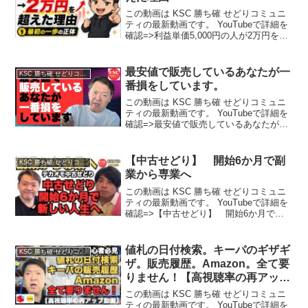
この動画は KSC 勝ち確 せどりコミュニ
ティの最新動画です。 YouTubeで詳細を
確認=>利益単価5,000円の人が2万円を超
えた理由
最安値で販売しているあなたが一
KSC 勝ち確 せどりコミュニティ
番損をしています。
この動画は KSC 勝ち確 せどりコミュニ
ティの最新動画です。 YouTubeで詳細を
確認=>最安値で販売しているあなたが一
番損をしています。
【中古せどり】 開始6か月で副
KSC 勝ち確 せどりコミュニティ
業から専業へ
この動画は KSC 勝ち確 せどりコミュニ
ティの最新動画です。 YouTubeで詳細を
確認=>【中古せどり】 開始6か月で副
業から専業へ
値札の日付検索。キーパのギザギ
KSC 勝ち確 せどりコミュニティ
ザ。販売履歴。Amazon。全て要
りません！【高視聴率の再アップ
動画】
この動画は KSC 勝ち確 せどりコミュニ
ティの最新動画です。 YouTubeで詳細を