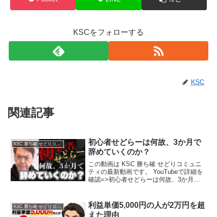
KSCをフォローする
KSC
関連記事
初心者せどらーは何故、3か月で
KSC 勝ち確 せどりコミュニティ
辞めていくのか？
この動画は KSC 勝ち確 せどりコミュニ
ティの最新動画です。 YouTubeで詳細を
確認=>初心者せどらーは何故、3か月で
辞めていくのか？
利益単価5,000円の人が2万円を超
KSC 勝ち確 せどりコミュニティ
えた理由