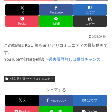
X
Facebook
はてブ
Pocket
LINE
コピー
2025.09.30
この動画は KSC 勝ち確 せどりコミュニティの最新動画で
す。
YouTubeで詳細を確認=>
過去履歴無しは爆益チャンス
KSC 勝ち確 せどりコミュニティ
シェアする
X
Facebook
はてブ
Pocket
LINE
コピー