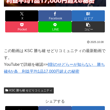
X
Facebook
はてブ
Pocket
LINE
コピー
2025.10.08
この動画は KSC 勝ち確 せどりコミュニティの最新動画で
す。
YouTubeで詳細を確認=>
8割のせどらーが知らない 勝ち
確4か条 利益平均1品17,000円超えの秘密
KSC 勝ち確 せどりコミュニティ
シェアする