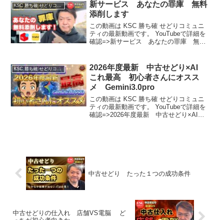
新サービス あなたの罪庫 無料
KSC 勝ち確 せどりコミュニティ
添削します
この動画は KSC 勝ち確 せどりコミュニ
ティの最新動画です。 YouTubeで詳細を
確認=>新サービス あなたの罪庫 無料
添削します
2026年度最新 中古せどり×AI
KSC 勝ち確 せどりコミュニティ
これ最高 初心者さんにオスス
メ Gemini3.0pro
この動画は KSC 勝ち確 せどりコミュニ
ティの最新動画です。 YouTubeで詳細を
確認=>2026年度最新 中古せどり×AI
これ最高 初心者さんにオススメ
Gemini3.0pro
中古せどり たった１つの成功条件
中古せどりの仕入れ 店舗VS電脳 ど