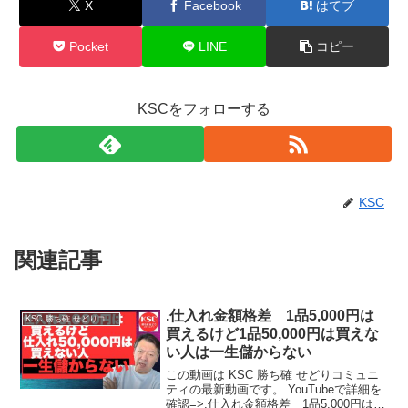
X
Facebook
はてブ
Pocket
LINE
コピー
KSCをフォローする
KSC
関連記事
.仕入れ金額格差 1品5,000円は
KSC 勝ち確 せどりコミュニティ
買えるけど1品50,000円は買えな
い人は一生儲からない
この動画は KSC 勝ち確 せどりコミュニ
ティの最新動画です。 YouTubeで詳細を
確認=>.仕入れ金額格差 1品5,000円は買