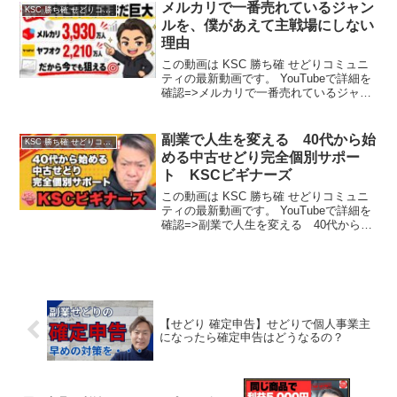
メルカリで一番売れているジャン
KSC 勝ち確 せどりコミュニティ
ルを、僕があえて主戦場にしない
理由
この動画は KSC 勝ち確 せどりコミュニ
ティの最新動画です。 YouTubeで詳細を
確認=>メルカリで一番売れているジャン
ルを、僕があえて主戦場にしない理由
副業で人生を変える 40代から始
KSC 勝ち確 せどりコミュニティ
める中古せどり完全個別サポー
ト KSCビギナーズ
この動画は KSC 勝ち確 せどりコミュニ
ティの最新動画です。 YouTubeで詳細を
確認=>副業で人生を変える 40代から始
める中古せどり完全個別サポート KSC
ビギナーズ
【せどり 確定申告】せどりで個人事業主
になったら確定申告はどうなるの？