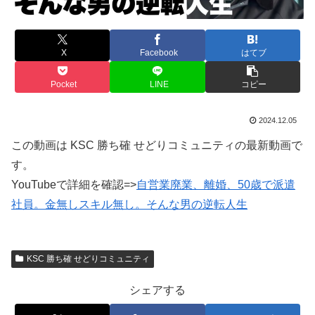
X
Facebook
はてブ
Pocket
LINE
コピー
2024.12.05
この動画は KSC 勝ち確 せどりコミュニティの最新動画で
す。
YouTubeで詳細を確認=>
自営業廃業、離婚、50歳で派遣
社員。金無しスキル無し。そんな男の逆転人生
KSC 勝ち確 せどりコミュニティ
シェアする