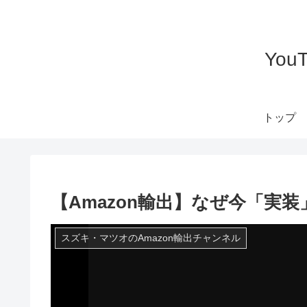
Yo
トップ
【Amazon輸出】なぜ今「実装
スズキ・マツオのAmazon輸出チャンネル