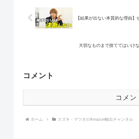
【結果が出ない本質的な理由】
大切なものまで捨ててはいけな
コメント
コメン
ホーム
スズキ・マツオのAmazon輸出チャンネル