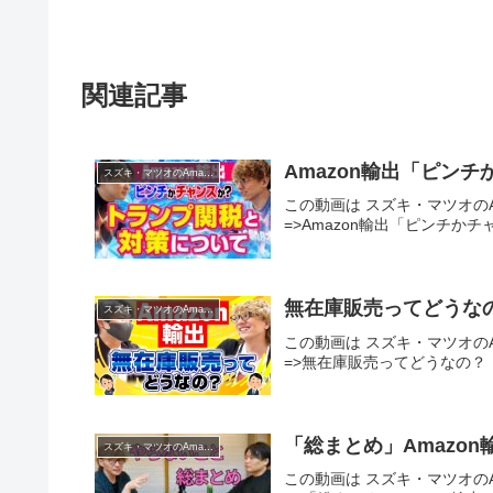
関連記事
Amazon輸出「ピン
スズキ・マツオのAmazon輸出チャンネル
この動画は スズキ・マツオのA
=>Amazon輸出「ピンチか
無在庫販売ってどうな
スズキ・マツオのAmazon輸出チャンネル
この動画は スズキ・マツオのA
=>無在庫販売ってどうなの？
「総まとめ」Amazon
スズキ・マツオのAmazon輸出チャンネル
この動画は スズキ・マツオのA