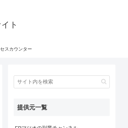
サイト
セスカウンター
提供元一覧
FPマツオの副業チャンネル