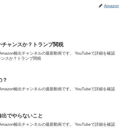
Amazon
チかチャンスか？トランプ関税
mazon輸出チャンネルの最新動画です。 YouTubeで詳細を確認
チャンスか？トランプ関税
の？
mazon輸出チャンネルの最新動画です。 YouTubeで詳細を確認
輸出でやらないこと
mazon輸出チャンネルの最新動画です。 YouTubeで詳細を確認