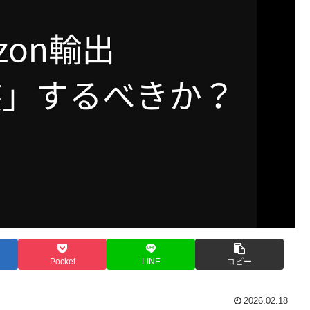
Pocket
LINE
コピー
2026.02.18