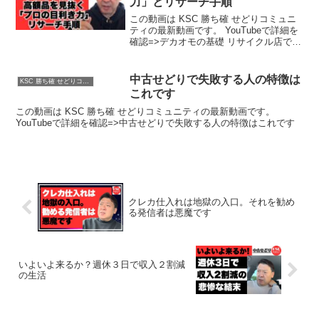
力」とリサーチ手順
この動画は KSC 勝ち確 せどりコミュニ
ティの最新動画です。 YouTubeで詳細を
確認=>デカオモの基礎 リサイクル店で高
額品を見抜く「プロの目利き力」とリサ
ーチ手順
中古せどりで失敗する人の特徴は
KSC 勝ち確 せどりコミュニティ
これです
この動画は KSC 勝ち確 せどりコミュニティの最新動画です。
YouTubeで詳細を確認=>中古せどりで失敗する人の特徴はこれです
クレカ仕入れは地獄の入口。それを勧め
る発信者は悪魔です
いよいよ来るか？週休３日で収入２割減
の生活