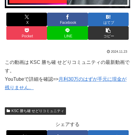
X
Facebook
はてブ
Pocket
LINE
コピー
2024.11.23
この動画は KSC 勝ち確 せどりコミュニティの最新動画で
す。
YouTubeで詳細を確認=>
月利30万のはずが手元に現金が
残りません。
KSC 勝ち確 せどりコミュニティ
シェアする