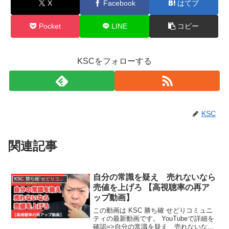
X
Facebook
はてブ
Pocket
LINE
コピー
KSCをフォローする
KSC
関連記事
自分の常識を疑え 売れないなら
KSC 勝ち確 せどりコミュニティ
売値を上げろ 【高視聴率の再ア
ップ動画】
この動画は KSC 勝ち確 せどりコミュニ
ティの最新動画です。 YouTubeで詳細を
確認=>自分の常識を疑え 売れないなら