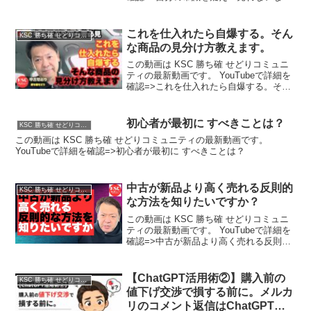
売値を上げろ 【高視聴率の再アップ動
画】
これを仕入れたら自爆する。そん
KSC 勝ち確 せどりコミュニティ
な商品の見分け方教えます。
この動画は KSC 勝ち確 せどりコミュニ
ティの最新動画です。 YouTubeで詳細を
確認=>これを仕入れたら自爆する。そん
な商品の見分け方教えます。
初心者が最初に すべきことは？
KSC 勝ち確 せどりコミュニティ
この動画は KSC 勝ち確 せどりコミュニティの最新動画です。
YouTubeで詳細を確認=>初心者が最初に すべきことは？
中古が新品より高く売れる反則的
KSC 勝ち確 せどりコミュニティ
な方法を知りたいですか？
この動画は KSC 勝ち確 せどりコミュニ
ティの最新動画です。 YouTubeで詳細を
確認=>中古が新品より高く売れる反則的
な方法を知りたいですか？
【ChatGPT活用術②】購入前の
KSC 勝ち確 せどりコミュニティ
値下げ交渉で損する前に。メルカ
リのコメント返信はChatGPTで