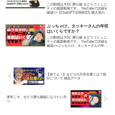
冷静に作れます
この動画は KSC 勝ち確 せどりコミュニ
ティの最新動画です。 YouTubeで詳細を
確認=>【ChatGPT活用術②】購入前の値
下げ交渉で損する前に。メルカリのコメ
ント返信はChatGPTで冷静に作れます
ぶっちゃけ。タッキーさんの年収
KSC 勝ち確 せどりコミュニティ
はいくらですか？
この動画は KSC 勝ち確 せどりコミュニ
ティの最新動画です。 YouTubeで詳細を
確認=>ぶっちゃけ。タッキーさんの年収
はいくらですか？
【捨てよ！】せどりの不良在庫とは？処
分について 納品データ
来年こそ、せどり勝ち確組になりたい方
へ