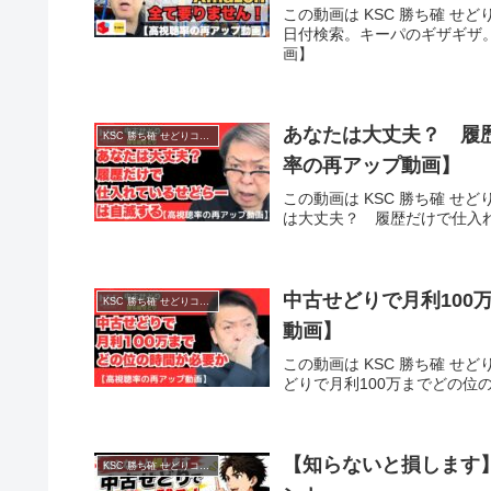
この動画は KSC 勝ち確 せど
日付検索。キーパのギザギザ。
画】
あなたは大丈夫？ 履
KSC 勝ち確 せどりコミュニティ
率の再アップ動画】
この動画は KSC 勝ち確 せど
は大丈夫？ 履歴だけで仕入
中古せどりで月利100
KSC 勝ち確 せどりコミュニティ
動画】
この動画は KSC 勝ち確 せど
どりで月利100万までどの位
【知らないと損します
KSC 勝ち確 せどりコミュニティ