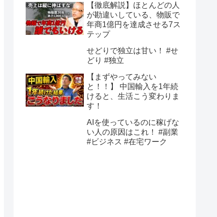
【徹底解説】ほとんどの人
が勘違いしている、物販で
年商1億円を達成させる7ス
テップ
せどりで独立は甘い！ #せ
どり #独立
【まずやってみない
と！！】 中国輸入を1年続
けると、生活こう変わりま
す！
AIを使っているのに稼げな
い人の原因はこれ！ #副業
#ビジネス #在宅ワーク