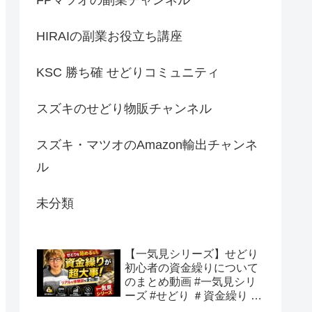
HIRAIの副業お役立ち講座
KSC 勝ち確 せどりコミュニティ
スズキのせどり物販チャンネル
スズキ・マツオのAmazon輸出チャンネ
ル
未分類
【一気見シリーズ】せどり
初心者の資金繰りについて
のまとめ動画 #一気見シリ
ーズ #せどり ＃資金繰り #
初心者