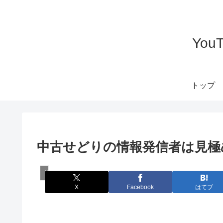
Yo
トップ
中古せどりの情報発信者は見極
KSC 勝ち確 せどりコミュニティ
X
Facebook
はてブ