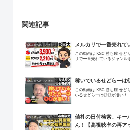
関連記事
メルカリで一番売れて
KSC 勝ち確 せどりコミュニティ
この動画は KSC 勝ち確 せど
リで一番売れているジャンル
稼いでいるせどらーは
KSC 勝ち確 せどりコミュニティ
この動画は KSC 勝ち確 せど
いるせどらーは◎◎が凄い！
値札の日付検索。キーパ
KSC 勝ち確 せどりコミュニティ
ん！【高視聴率の再ア