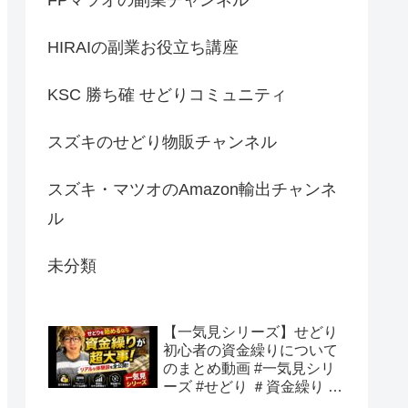
HIRAIの副業お役立ち講座
KSC 勝ち確 せどりコミュニティ
スズキのせどり物販チャンネル
スズキ・マツオのAmazon輸出チャンネ
ル
未分類
【一気見シリーズ】せどり
初心者の資金繰りについて
のまとめ動画 #一気見シリ
ーズ #せどり ＃資金繰り #
初心者