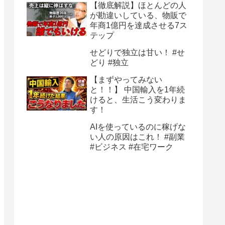
【徹底解説】ほとんどの人
が勘違いしている、物販で
年商1億円を達成させる7ス
テップ
せどりで独立は甘い！ #せ
どり #独立
【まずやってみない
と！！】 中国輸入を1年続
けると、生活こう変わりま
す！
AIを使っているのに稼げな
い人の原因はこれ！ #副業
#ビジネス #在宅ワーク