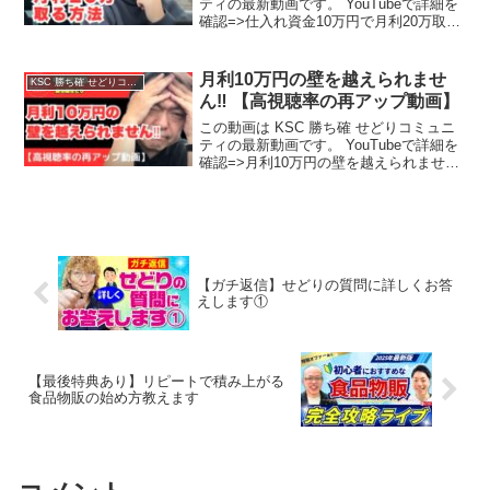
ティの最新動画です。 YouTubeで詳細を
確認=>仕入れ資金10万円で月利20万取る
方法
月利10万円の壁を越えられませ
KSC 勝ち確 せどりコミュニティ
ん‼ 【高視聴率の再アップ動画】
この動画は KSC 勝ち確 せどりコミュニ
ティの最新動画です。 YouTubeで詳細を
確認=>月利10万円の壁を越えられませ
ん‼ 【高視聴率の再アップ動画】
【ガチ返信】せどりの質問に詳しくお答
えします①
【最後特典あり】リピートで積み上がる
食品物販の始め方教えます