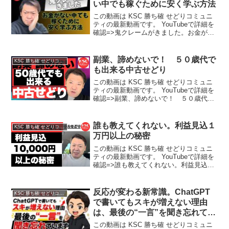
い中でも稼ぐために安く学ぶ方法
この動画は KSC 勝ち確 せどりコミュニ
ティの最新動画です。 YouTubeで詳細を
確認=>鬼クレームがきました。お金がな
い中でも稼ぐために安く学ぶ方法
副業、諦めないで！ ５０歳代で
KSC 勝ち確 せどりコミュニティ
も出来る中古せどり
この動画は KSC 勝ち確 せどりコミュニ
ティの最新動画です。 YouTubeで詳細を
確認=>副業、諦めないで！ ５０歳代で
も出来る中古せどり
誰も教えてくれない。利益見込１
KSC 勝ち確 せどりコミュニティ
万円以上の秘密
この動画は KSC 勝ち確 せどりコミュニ
ティの最新動画です。 YouTubeで詳細を
確認=>誰も教えてくれない。利益見込１
万円以上の秘密
反応が変わる新常識。ChatGPT
KSC 勝ち確 せどりコミュニティ
で書いてもスキが増えない理由
は、最後の“一言”を聞き忘れてい
るからです
この動画は KSC 勝ち確 せどりコミュニ