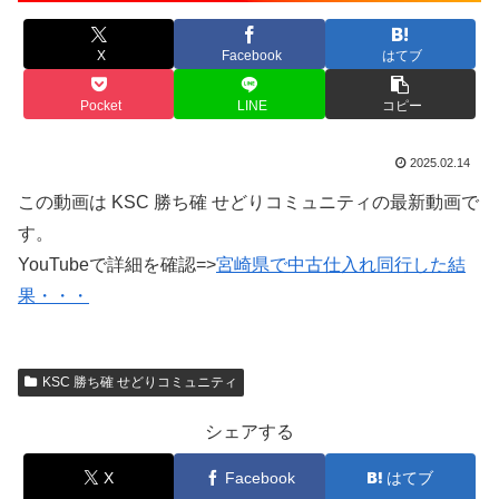
X
Facebook
はてブ
Pocket
LINE
コピー
2025.02.14
この動画は KSC 勝ち確 せどりコミュニティの最新動画で
す。
YouTubeで詳細を確認=>
宮崎県で中古仕入れ同行した結
果・・・
KSC 勝ち確 せどりコミュニティ
シェアする
X
Facebook
はてブ