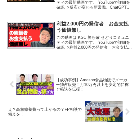
ティの最新動画です。 YouTubeで詳細を
確認=>反応が変わる新常識。ChatGPTで
書いてもスキが増えない理由は、最後
の“一言”を聞き忘れているからです
利益2,000円の発信者 お金支払
KSC 勝ち確 せどりコミュニティ
う価値無し
この動画は KSC 勝ち確 せどりコミュニ
ティの最新動画です。 YouTubeで詳細を
確認=>利益2,000円の発信者 お金支払う
価値無し
【成功事例】Amazon食品物販でメーカ
ー独占販売！月10万円以上を安定的に稼
ぐ秘訣を伝授！
え？高額療養費って上がるの？FP相談で
備えを！