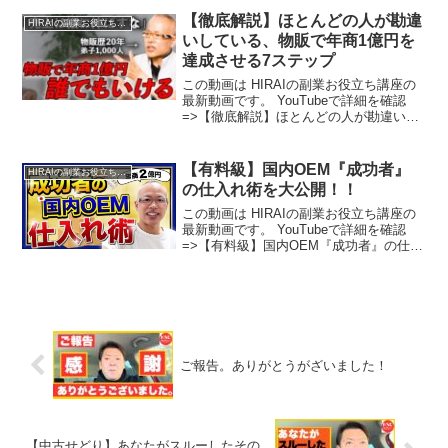
【徹底解説】ほとんどの人が勘違
HIRAIの副業お役立ち講座
いしている、物販で年商1億円を
達成させる7ステップ
この動画は HIRAIの副業お役立ち講座の
最新動画です。 YouTubeで詳細を確認
=>【徹底解説】ほとんどの人が勘違いし
ている、物販で年商1億円を達成させる7
ステップ
【有料級】国内OEM『成功者』
HIRAIの副業お役立ち講座
の仕入れ術を大公開！！
この動画は HIRAIの副業お役立ち講座の
最新動画です。 YouTubeで詳細を確認
=>【有料級】国内OEM『成功者』の仕入
れ術を大公開！！
ご報告。ありがとうがざいました！
【中古せどり】あなたがスルーしたその