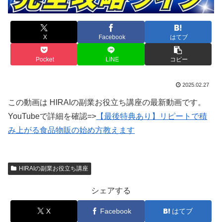
X
Facebook
はてブ
Pocket
LINE
コピー
2025.02.27
この動画は HIRAIの副業お役立ち講座の最新動画です。
YouTubeで詳細を確認=>
【最後特典あり】リピートで積
み上がる食品物販の始め方教えます
HIRAIの副業お役立ち講座
シェアする
X
Facebook
はてブ