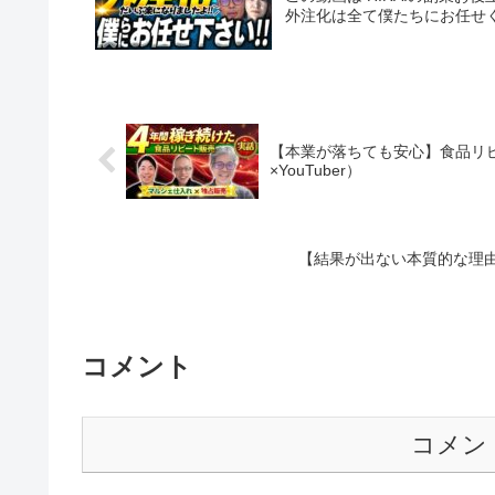
外注化は全て僕たちにお任せく
【本業が落ちても安心】食品リピ
×YouTuber）
【結果が出ない本質的な理
コメント
コメン