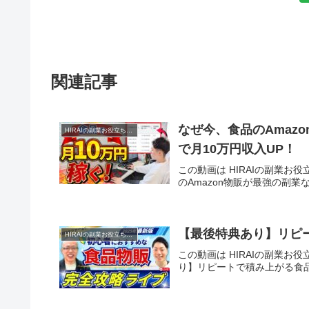
関連記事
なぜ今、食品のAmaz
HIRAIの副業お役立ち講座
で月10万円収入UP！
この動画は HIRAIの副業お
のAmazon物販が最強の副
【最後特典あり】リピ
HIRAIの副業お役立ち講座
この動画は HIRAIの副業お
り】リピートで積み上がる食