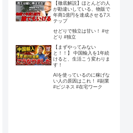
【徹底解説】ほとんどの人
が勘違いしている、物販で
年商1億円を達成させる7ス
テップ
せどりで独立は甘い！ #せ
どり #独立
【まずやってみない
と！！】 中国輸入を1年続
けると、生活こう変わりま
す！
AIを使っているのに稼げな
い人の原因はこれ！ #副業
#ビジネス #在宅ワーク