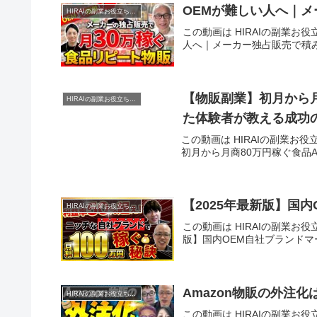
OEMが難しい人へ｜メ
HIRAIの副業お役立ち講座
この動画は HIRAIの副業お役
人へ｜メーカー独占販売で積み
【物販副業】初月から月
HIRAIの副業お役立ち講座
た体験者が教える成功
この動画は HIRAIの副業お役
初月から月商80万円稼ぐ食品
【2025年最新版】国
HIRAIの副業お役立ち講座
この動画は HIRAIの副業お役
版】国内OEM自社ブランド
Amazon物販の外注
HIRAIの副業お役立ち講座
この動画は HIRAIの副業お役