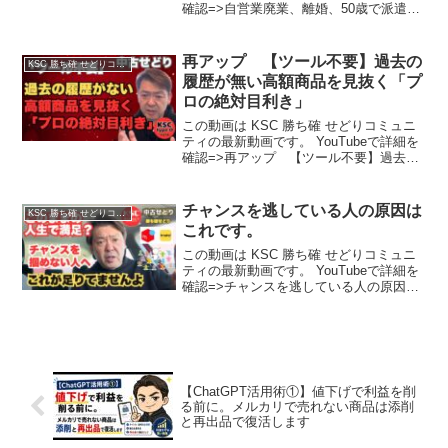
確認=>自営業廃業、離婚、50歳で派遣社
員。金無しスキル無し。そんな男の逆転
人生
再アップ 【ツール不要】過去の
KSC 勝ち確 せどりコミュニティ
履歴が無い高額商品を見抜く「プ
ロの絶対目利き」
この動画は KSC 勝ち確 せどりコミュニ
ティの最新動画です。 YouTubeで詳細を
確認=>再アップ 【ツール不要】過去の
履歴が無い高額商品を見抜く「プロの絶
対目利き」
チャンスを逃している人の原因は
KSC 勝ち確 せどりコミュニティ
これです。
この動画は KSC 勝ち確 せどりコミュニ
ティの最新動画です。 YouTubeで詳細を
確認=>チャンスを逃している人の原因は
これです。
【ChatGPT活用術①】値下げで利益を削
る前に。メルカリで売れない商品は添削
と再出品で復活します