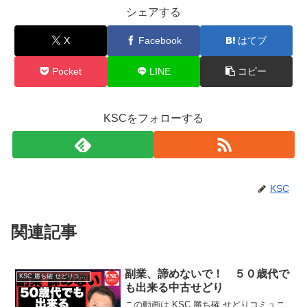
シェアする
X
Facebook
はてブ
Pocket
LINE
コピー
KSCをフォローする
KSC
関連記事
副業、諦めないで！ ５０歳代で
KSC 勝ち確 せどりコミュニティ
も出来る中古せどり
この動画は KSC 勝ち確 せどりコミュニ