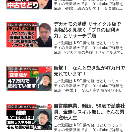
ティの最新動画です。 YouTubeで詳細を
確認=>副業、諦めないで！ ５０歳代で
も出来る中古せどり
デカオモの基礎 リサイクル店で
KSC 勝ち確 せどりコミュニティ
高額品を見抜く「プロの目利き
力」とリサーチ手順
この動画は KSC 勝ち確 せどりコミュニ
ティの最新動画です。 YouTubeで詳細を
確認=>デカオモの基礎 リサイクル店で高
額品を見抜く「プロの目利き力」とリサ
ーチ手順
衝撃！ なんと空き瓶が47万円で
KSC 勝ち確 せどりコミュニティ
売れています！
この動画は KSC 勝ち確 せどりコミュニ
ティの最新動画です。 YouTubeで詳細を
確認=>衝撃！ なんと空き瓶が47万円で
売れています！
自営業廃業、離婚、50歳で派遣社
KSC 勝ち確 せどりコミュニティ
員。金無しスキル無し。そんな男
の逆転人生
この動画は KSC 勝ち確 せどりコミュニ
ティの最新動画です。 YouTubeで詳細を