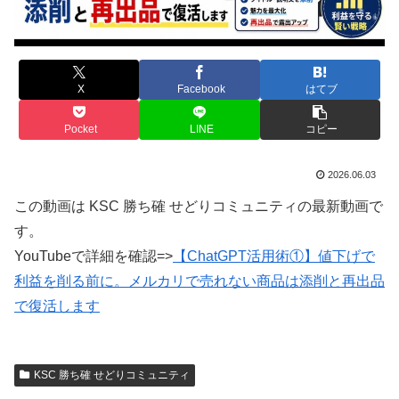
X
Facebook
はてブ
Pocket
LINE
コピー
2026.06.03
この動画は KSC 勝ち確 せどりコミュニティの最新動画で
す。
YouTubeで詳細を確認=>
【ChatGPT活用術①】値下げで
利益を削る前に。メルカリで売れない商品は添削と再出品
で復活します
KSC 勝ち確 せどりコミュニティ