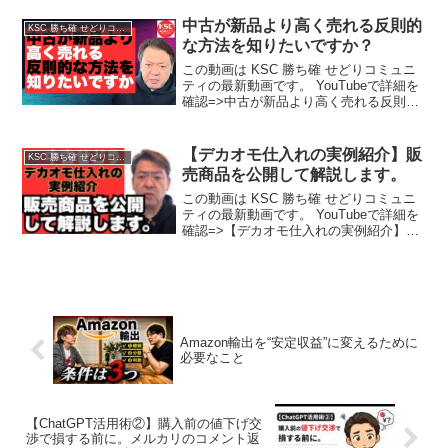
中古が新品より高く売れる反則的
KSC 勝ち確 せどりコミュニティ
な方法を知りたいですか？
この動画は KSC 勝ち確 せどりコミュニ
ティの最新動画です。 YouTubeで詳細を
確認=>中古が新品より高く売れる反則的
な方法を知りたいですか？
【デカオモ仕入れの実例紹介】販
KSC 勝ち確 せどりコミュニティ
売商品を公開して解説します。
この動画は KSC 勝ち確 せどりコミュニ
ティの最新動画です。 YouTubeで詳細を
確認=>【デカオモ仕入れの実例紹介】販
売商品を公開して解説します。
Amazon輸出を“安定収益”に変えるために
必要なこと
【ChatGPT活用術②】購入前の値下げ交
渉で損する前に。メルカリのコメント返