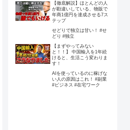
【徹底解説】ほとんどの人
が勘違いしている、物販で
年商1億円を達成させる7ス
テップ
せどりで独立は甘い！ #せ
どり #独立
【まずやってみない
と！！】 中国輸入を1年続
けると、生活こう変わりま
す！
AIを使っているのに稼げな
い人の原因はこれ！ #副業
#ビジネス #在宅ワーク