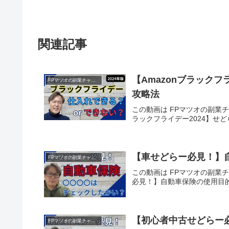
関連記事
【Amazonブラック
FPマツオの副業チャンネル
攻略法
この動画は FPマツオの副業チャ
ラックフライデー2024】せ
【車せどらー必見！】
FPマツオの副業チャンネル
この動画は FPマツオの副業チ
必見！】自動車保険の使用目
【初心者中古せどらー
FPマツオの副業チャンネル