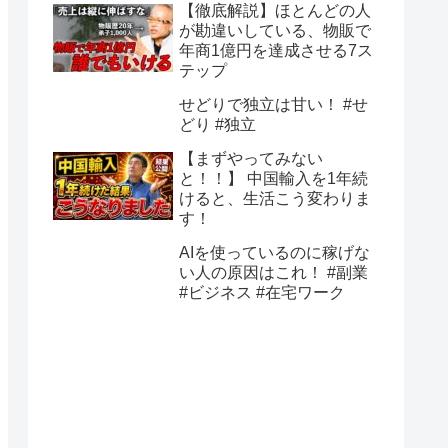
【徹底解説】ほとんどの人
が勘違いしている、物販で
年商1億円を達成させる7ス
テップ
せどりで独立は甘い！ #せ
どり #独立
【まずやってみない
と！！】 中国輸入を1年続
けると、生活こう変わりま
す！
AIを使っているのに稼げな
い人の原因はこれ！ #副業
#ビジネス #在宅ワーク