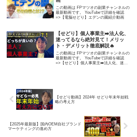
画
この動画は FPマツオの副業チャンネルの
最新動画です。 YouTubeで詳細を確認
=>【電脳せどり】エデンの園紹介動画
【せどり】個人事業主➡️法人化、
FPマツオの副業チャンネル
迷ってるなら絶対見て！メリッ
ト・デメリット徹底解説🔥
この動画は FPマツオの副業チャンネルの
最新動画です。 YouTubeで詳細を確認
=>【せどり】個人事業主➡️法人化、迷っ
てるなら絶対見て！メリット・デメリッ
ト徹底解説🔥
【せどり動画】2024年 せどり年末年始戦
略の考え方
【2025年最新版】国内OEM自社ブランド
マーケティングの進め方