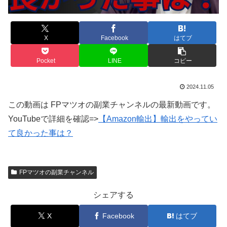
X
Facebook
はてブ
Pocket
LINE
コピー
2024.11.05
この動画は FPマツオの副業チャンネルの最新動画です。
YouTubeで詳細を確認=>
【Amazon輸出】輸出をやってい
て良かった事は？
FPマツオの副業チャンネル
シェアする
X
Facebook
はてブ