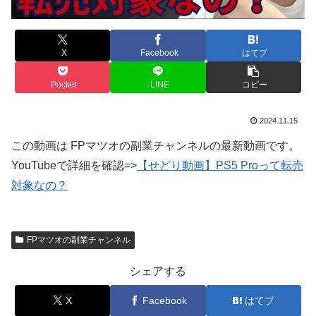
X
Facebook
はてブ
Pocket
LINE
コピー
2024.11.15
この動画は FPマツオの副業チャンネルの最新動画です。
YouTubeで詳細を確認=>
【せどり動画】PS5 Proって転売
対象なの？
FPマツオの副業チャンネル
シェアする
X
Facebook
はてブ