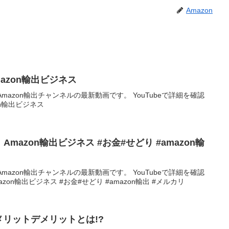
Amazon
azon輸出ビジネス
mazon輸出チャンネルの最新動画です。 YouTubeで詳細を確認
on輸出ビジネス
mazon輸出ビジネス #お金#せどり #amazon輸
mazon輸出チャンネルの最新動画です。 YouTubeで詳細を確認
zon輸出ビジネス #お金#せどり #amazon輸出 #メルカリ
メリットデメリットとは!?