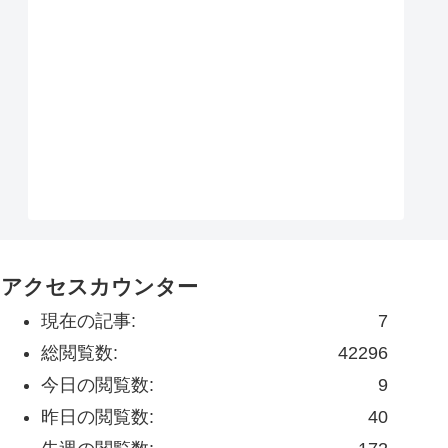
アクセスカウンター
現在の記事:
7
総閲覧数:
42296
今日の閲覧数:
9
昨日の閲覧数:
40