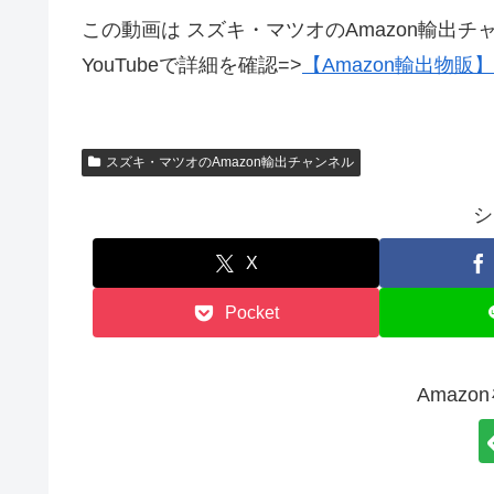
この動画は スズキ・マツオのAmazon輸出
YouTubeで詳細を確認=>
【Amazon輸出物販
スズキ・マツオのAmazon輸出チャンネル
シ
X
Pocket
Amaz