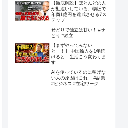
【徹底解説】ほとんどの人
が勘違いしている、物販で
年商1億円を達成させる7ス
テップ
せどりで独立は甘い！ #せ
どり #独立
【まずやってみない
と！！】 中国輸入を1年続
けると、生活こう変わりま
す！
AIを使っているのに稼げな
い人の原因はこれ！ #副業
#ビジネス #在宅ワーク