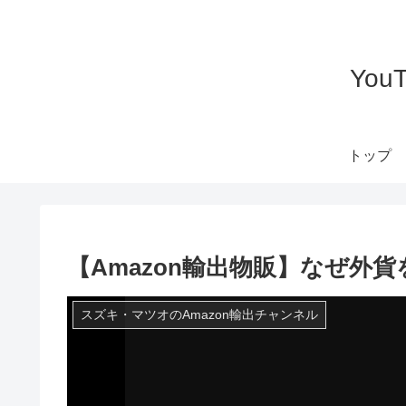
Yo
トップ
【Amazon輸出物販】なぜ外
スズキ・マツオのAmazon輸出チャンネル