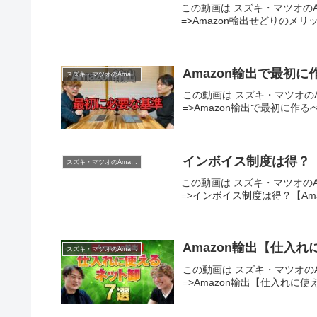
この動画は スズキ・マツオのA
=>Amazon輸出せどりのメリ
Amazon輸出で最初
スズキ・マツオのAmazon輸出チャンネル
この動画は スズキ・マツオのA
=>Amazon輸出で最初に作る
インボイス制度は得？【
スズキ・マツオのAmazon輸出チャンネル
この動画は スズキ・マツオのA
=>インボイス制度は得？【Am
Amazon輸出【仕入
スズキ・マツオのAmazon輸出チャンネル
この動画は スズキ・マツオのA
=>Amazon輸出【仕入れに