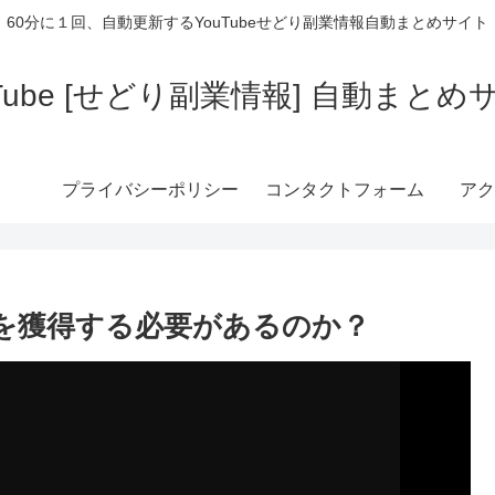
60分に１回、自動更新するYouTubeせどり副業情報自動まとめサイト
uTube [せどり副業情報] 自動まとめ
プライバシーポリシー
コンタクトフォーム
アク
貨を獲得する必要があるのか？