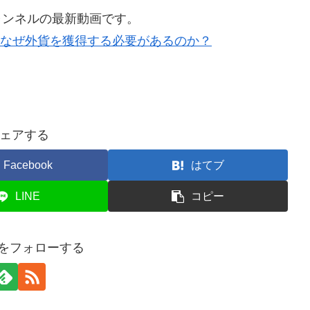
チャンネルの最新動画です。
】なぜ外貨を獲得する必要があるのか？
ェアする
Facebook
はてブ
LINE
コピー
onをフォローする