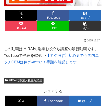
X
Facebook
はてブ
Pocket
LINE
コピー
2025.12.17
この動画は HIRAIの副業お役立ち講座の最新動画です。
YouTubeで詳細を確認=>
【すぐ消す】初心者でも国内ニ
ッチOEMは稼ぎやすい！手順を解説します
HIRAIの副業お役立ち講座
シェアする
X
Facebook
はてブ