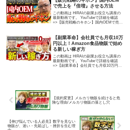
【販売戦略のキホン】国内OEM
HIRAIの副業お役立ち講座
で売上を『倍増』させる方法
この動画は HIRAIの副業お役立ち講座の
最新動画です。 YouTubeで詳細を確認
=>【販売戦略のキホン】国内OEMで売上
を『倍増』させる方法
【副業革命】会社員でも月収10万
HIRAIの副業お役立ち講座
円以上！Amazon食品物販で始め
る新しい稼ぎ方
この動画は HIRAIの副業お役立ち講座の
最新動画です。 YouTubeで詳細を確認
=>【副業革命】会社員でも月収10万円以
上！Amazon食品物販で始める新しい稼ぎ
方
【規約変更】メルカリ物販を続けると危
険な理由/メルカリ物販の落とし穴
【伸び悩んでいる人必見】数字を見ない
物販が、迷い・先延ばし・挫折を生む理